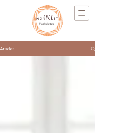
Fanny
MONTULET
Psychologue
Articles